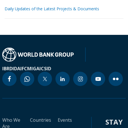
Daily Updates of the Latest Projects & Documents
IBRD
IDA
IFC
MIGA
ICSID
Who We
Countries
Events
STAY
Are