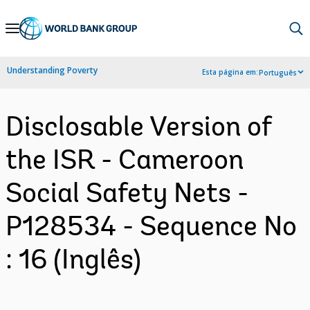
Skip
to
Main
Understanding Poverty
Esta página em:
Português
Navigation
Disclosable Version of
the ISR - Cameroon
Social Safety Nets -
P128534 - Sequence No
: 16 (Inglês)