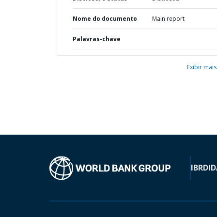
Nome do documento
Main report
Palavras-chave
Exibir mais
IBRD
ID