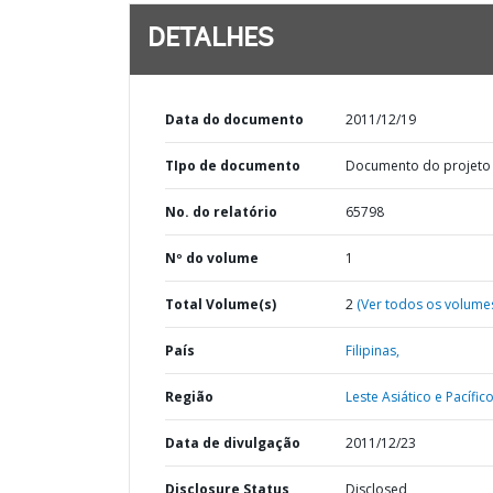
DETALHES
Data do documento
2011/12/19
TIpo de documento
Documento do projeto
No. do relatório
65798
Nº do volume
1
Total Volume(s)
2
(Ver todos os volume
País
Filipinas,
Região
Leste Asiático e Pacífico
Data de divulgação
2011/12/23
Disclosure Status
Disclosed