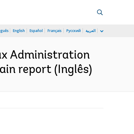
uguês
English
Español
Français
Русский
العربية
ax Administration
ain report (Inglês)