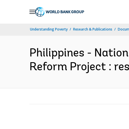
Skip
to
Main
Understanding Poverty
Research & Publications
Docume
Navigation
Philippines - Natio
Reform Project : rest