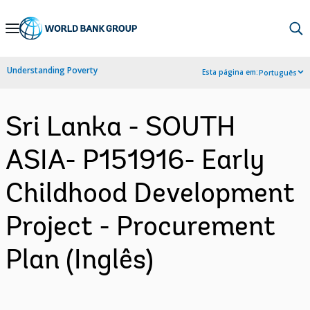
Skip
to
Main
Understanding Poverty
Esta página em:
Português
Navigation
Sri Lanka - SOUTH
ASIA- P151916- Early
Childhood Development
Project - Procurement
Plan (Inglês)