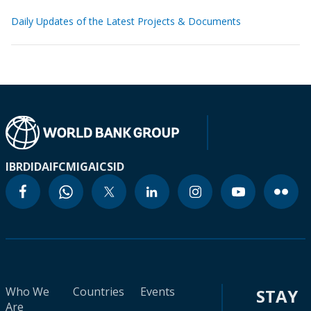
Daily Updates of the Latest Projects & Documents
IBRD
IDA
IFC
MIGA
ICSID
Who We
Countries
Events
STAY
Are