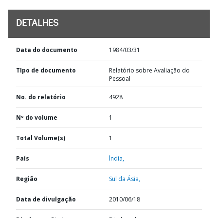
DETALHES
Data do documento
1984/03/31
TIpo de documento
Relatório sobre Avaliação do
Pessoal
No. do relatório
4928
Nº do volume
1
Total Volume(s)
1
País
Índia,
Região
Sul da Ásia,
Data de divulgação
2010/06/18