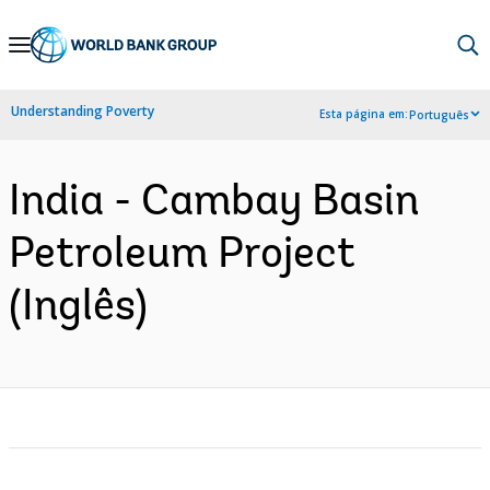
Skip
to
Main
Understanding Poverty
Esta página em:
Português
Navigation
India - Cambay Basin
Petroleum Project
(Inglês)