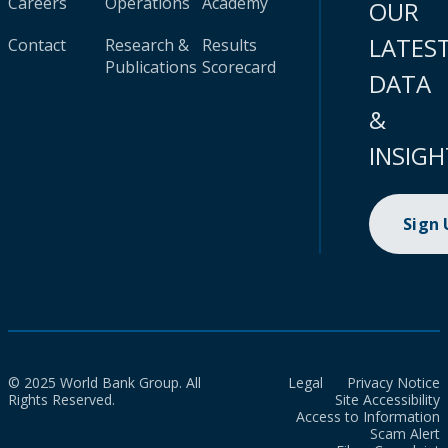
Careers
Operations
Academy
OUR
LATES
Contact
Research &
Results
Publications
Scorecard
DATA
&
INSIGH
Sign
© 2025 World Bank Group. All
Legal
Privacy Notice
Rights Reserved.
Site Accessibility
Access to Information
Scam Alert