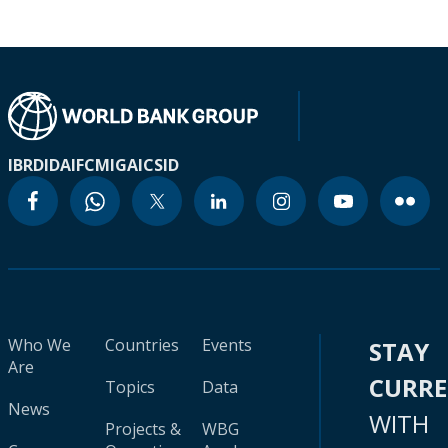
IBRD
IDA
IFC
MIGA
ICSID
Who We
Countries
Events
STAY
Are
CURR
Topics
Data
News
WITH
Projects &
WBG