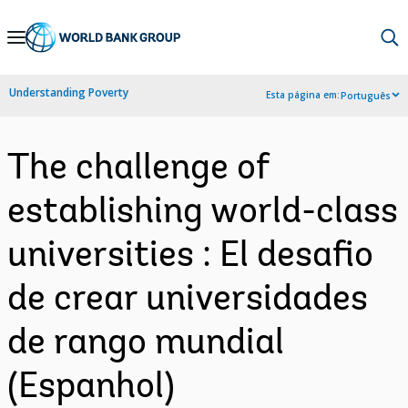
Skip
to
Main
Understanding Poverty
Esta página em:
Português
Navigation
The challenge of
establishing world-class
universities : El desafio
de crear universidades
de rango mundial
(Espanhol)