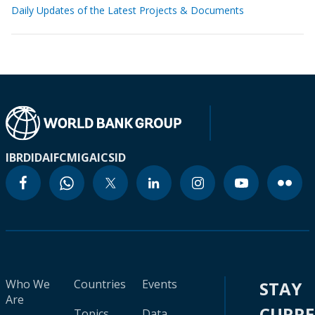
Daily Updates of the Latest Projects & Documents
IBRD
IDA
IFC
MIGA
ICSID
Who We
Countries
Events
STAY
Are
CURR
Topics
Data