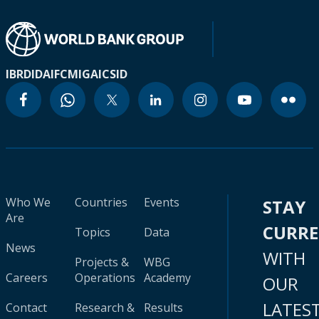
IBRD
IDA
IFC
MIGA
ICSID
Who We
Countries
Events
STAY
Are
CURR
Topics
Data
News
WITH
Projects &
WBG
Careers
Operations
Academy
OUR
LATES
Contact
Research &
Results