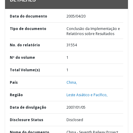
DETALHES
Data do documento
2005/04/20
TIpo de documento
Conclusão da Implementação e
Relatórios sobre Resultados
No. do relatório
31554
Nº do volume
1
Total Volume(s)
1
País
China,
Região
Leste Asiático e Pacífico,
Data de divulgação
2007/01/05
Disclosure Status
Disclosed
Nome do documento
China - Seventh Railway Project