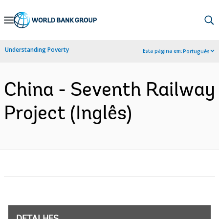
Skip
to
Main
Understanding Poverty
Esta página em:
Português
Navigation
China - Seventh Railway
Project (Inglês)