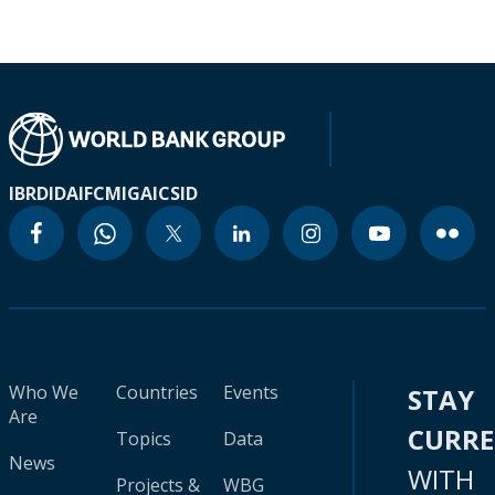
IBRD
IDA
IFC
MIGA
ICSID
Who We
Countries
Events
STAY
Are
CURR
Topics
Data
News
WITH
Projects &
WBG