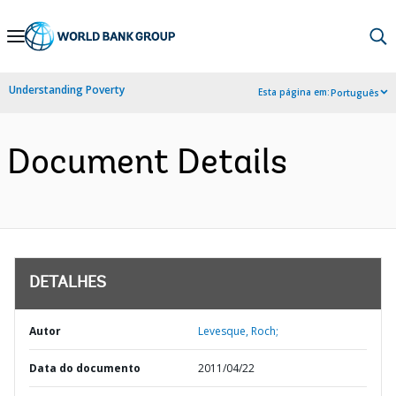
Skip
to
Main
Understanding Poverty
Esta página em:
Português
Navigation
Document Details
DETALHES
Autor
Levesque, Roch;
Data do documento
2011/04/22