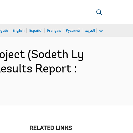
uguês
English
Español
Français
Русский
العربية
ject (Sodeth Ly
esults Report :
RELATED LINKS