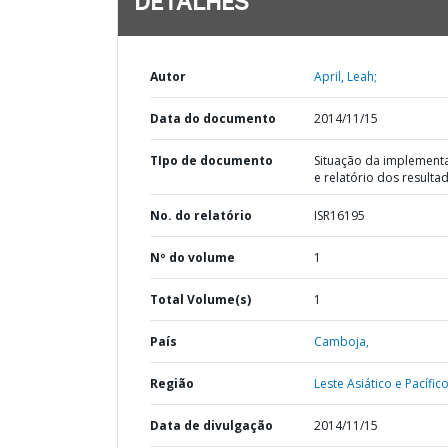
DETALHES
Autor
April, Leah;
Data do documento
2014/11/15
TIpo de documento
Situação da implement
e relatório dos resulta
No. do relatório
ISR16195
Nº do volume
1
Total Volume(s)
1
País
Camboja,
Região
Leste Asiático e Pacífico
Data de divulgação
2014/11/15