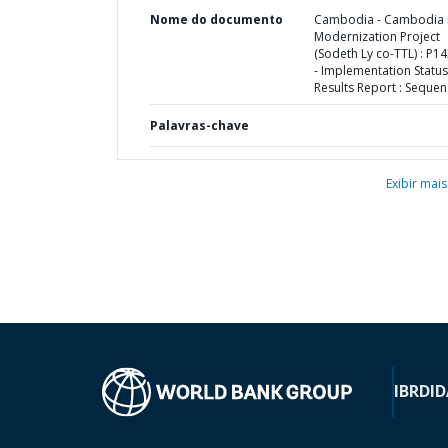
Nome do documento
Cambodia - Cambodia
Modernization Project
(Sodeth Ly co-TTL) : P1
- Implementation Status
Results Report : Sequen
Palavras-chave
Exibir mais
IBRD
ID