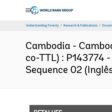
Skip
to
Main
Understanding Poverty
Research & Publications
Docume
Navigation
Cambodia - Cambodi
co-TTL) : P143774 -
Sequence 02 (Inglês