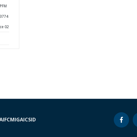
 PFM
43774
ce 02
A
IFC
MIGA
ICSID