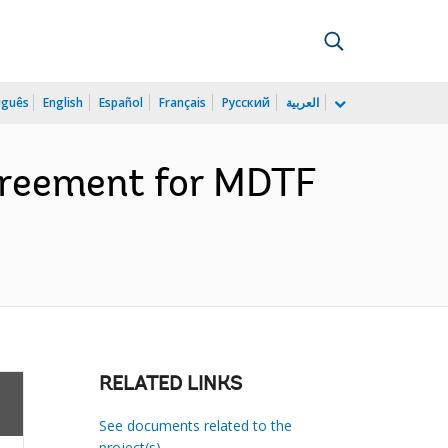
uguês
English
Español
Français
Русский
العربية
greement for MDTF
RELATED LINKS
See documents related to the
project(s)