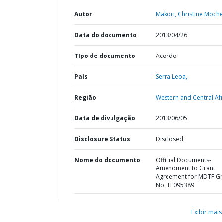
Autor
Makori, Christine Moch
Data do documento
2013/04/26
TIpo de documento
Acordo
País
Serra Leoa,
Região
Western and Central Afr
Data de divulgação
2013/06/05
Disclosure Status
Disclosed
Nome do documento
Official Documents-
Amendment to Grant
Agreement for MDTF Gr
No. TF095389
Exibir mais