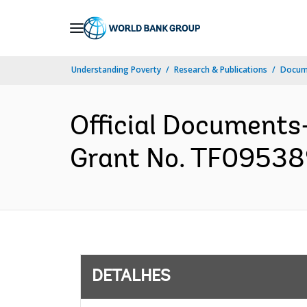
Skip
to
Main
Understanding Poverty
Research & Publications
Docume
Navigation
Official Document
Grant No. TF095389
DETALHES