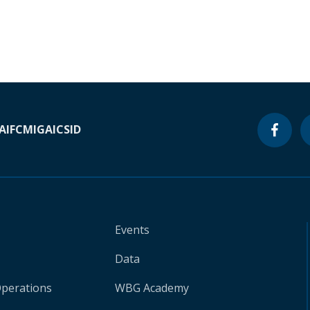
A
IFC
MIGA
ICSID
Events
Data
Operations
WBG Academy