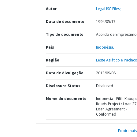
Autor
Legal ISC Files;
Data do documento
1994/05/17
TIpo de documento
Acordo de Empréstimo
País
Indonésia,
Região
Leste Asiático e Pacífico
Data de divulgação
2013/09/08
Disclosure Status
Disclosed
Nome do documento
Indonesia - Fifth Kabup
Roads Project : Loan 37
Loan Agreement -
Conformed
Exibir mais