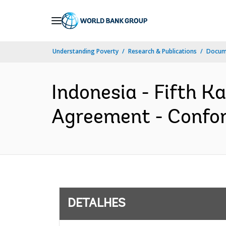
Skip
to
Main
Understanding Poverty
Research & Publications
Docume
Navigation
Indonesia - Fifth K
Agreement - Confor
DETALHES