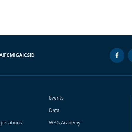
A
IFC
MIGA
ICSID
Events
Data
Operations
WBG Academy