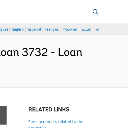
uguês
English
Español
Français
Русский
العربية
Loan 3732 - Loan
RELATED LINKS
See documents related to the
project(s)