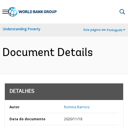
Skip
to
Main
Understanding Poverty
Esta página em:
Português
Navigation
Document Details
DETALHES
Autor
Romina Barrios;
Data do documento
2020/11/18