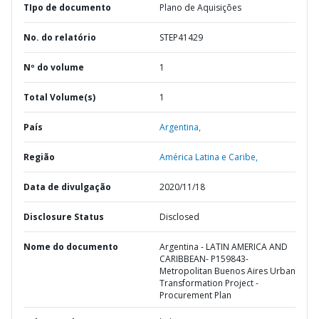
TIpo de documento
Plano de Aquisições
No. do relatório
STEP41429
Nº do volume
1
Total Volume(s)
1
País
Argentina,
Região
América Latina e Caribe,
Data de divulgação
2020/11/18
Disclosure Status
Disclosed
Nome do documento
Argentina - LATIN AMERICA AND
CARIBBEAN- P159843-
Metropolitan Buenos Aires Urban
Transformation Project -
Procurement Plan