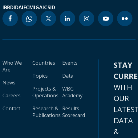
IBRD
IDA
IFC
MIGA
ICSID
Who We
Countries
Events
STAY
Are
CURR
Topics
Data
News
WITH
Projects &
WBG
Careers
Operations
Academy
OUR
LATES
Contact
Research &
Results
Publications
Scorecard
DATA
&