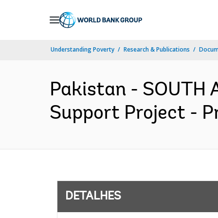
Skip
to
Main
Understanding Poverty
Research & Publications
Docume
Navigation
Pakistan - SOUTH 
Support Project - P
DETALHES