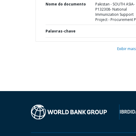
Nome do documento
Pakistan - SOUTH ASIA-
P132308- National
Immunization Support
Project - Procurement P
Palavras-chave
Exibir mais
IBRD
ID