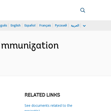
uguês
English
Español
Français
Русский
العربية
 Immunization
RELATED LINKS
See documents related to the
project(s)