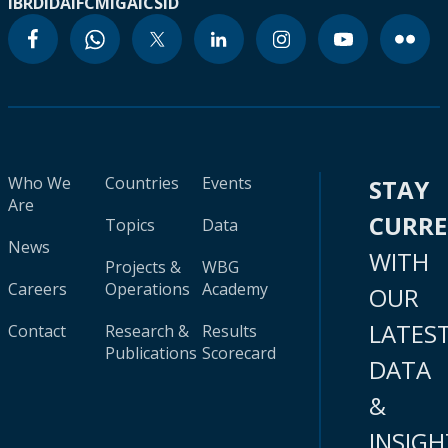
IBRD
IDA
IFC
MIGA
ICSID
Who We
Countries
Events
STAY
Are
CURR
Topics
Data
News
WITH
Projects &
WBG
Careers
Operations
Academy
OUR
LATES
Contact
Research &
Results
Publications
Scorecard
DATA
&
INSIGH