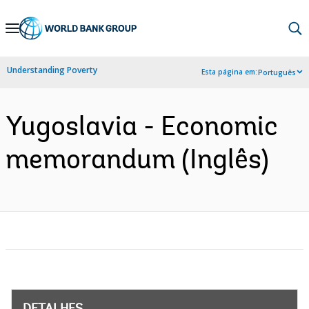
Skip
to
Main
Understanding Poverty
Esta página em:
Português
Navigation
Yugoslavia - Economic
memorandum (Inglês)