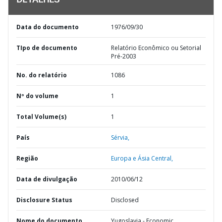
DETALHES
Data do documento
1976/09/30
TIpo de documento
Relatório Econômico ou Setorial
Pré-2003
No. do relatório
1086
Nº do volume
1
Total Volume(s)
1
País
Sérvia,
Região
Europa e Ásia Central,
Data de divulgação
2010/06/12
Disclosure Status
Disclosed
Nome do documento
Yugoslavia - Economic