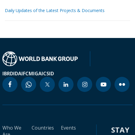
Daily Updates of the Latest Projects & Documents
IBRD
IDA
IFC
MIGA
ICSID
Who We
Countries
Events
STAY
Are