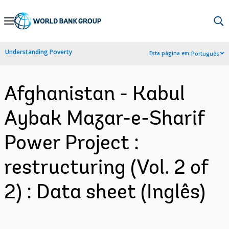
Skip
to
Main
Understanding Poverty
Esta página em:
Português
Navigation
Afghanistan - Kabul
Aybak Mazar-e-Sharif
Power Project :
restructuring (Vol. 2 of
2) : Data sheet (Inglês)