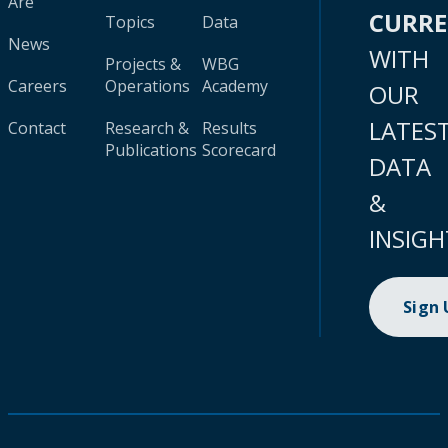
Are
CURR
Topics
Data
News
WITH
Projects &
WBG
Careers
Operations
Academy
OUR
LATES
Contact
Research &
Results
Publications
Scorecard
DATA
&
INSIGH
Sign