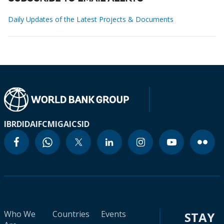
Daily Updates of the Latest Projects & Documents
IBRD
IDA
IFC
MIGA
ICSID
Who We
Countries
Events
STAY