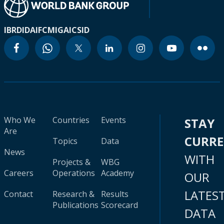
IBRD
IDA
IFC
MIGA
ICSID
Who We
Countries
Events
STAY
Are
CURR
Topics
Data
News
WITH
Projects &
WBG
Careers
Operations
Academy
OUR
LATES
Contact
Research &
Results
Publications
Scorecard
DATA