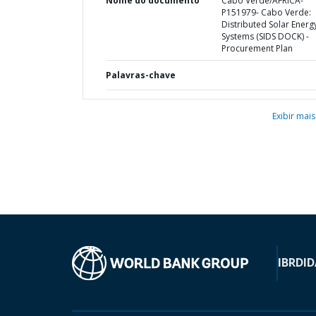
Nome do documento
Cabo Verde/AFRICA-
P151979- Cabo Verde:
Distributed Solar Energ
Systems (SIDS DOCK) -
Procurement Plan
Palavras-chave
Exibir mais
IBRD
ID