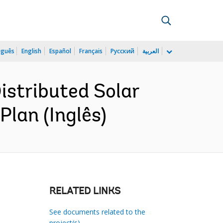
uguês
English
Español
Français
Русский
العربية
stributed Solar
lan (Inglês)
RELATED LINKS
See documents related to the
project(s)