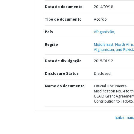
Data do documento
2014/09/18
TIpo de documento
Acordo
País
Afeganistão,
Região
Middle East, North Afric
Afghanistan, and Pakist
Data de divulgação
2015/01/12
Disclosure Status
Disclosed
Nome do documento
Official Documents-
Modification No. 4 to t
USAID Grant Agreement
Contribution to TF0505
Exibir mais