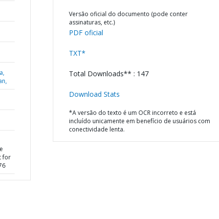
Versão oficial do documento (pode conter
assinaturas, etc.)
PDF oficial
TXT*
a,
Total Downloads** : 147
an,
Download Stats
*A versão do texto é um OCR incorreto e está
incluído unicamente em benefício de usuários com
conectividade lenta.
he
 for
76