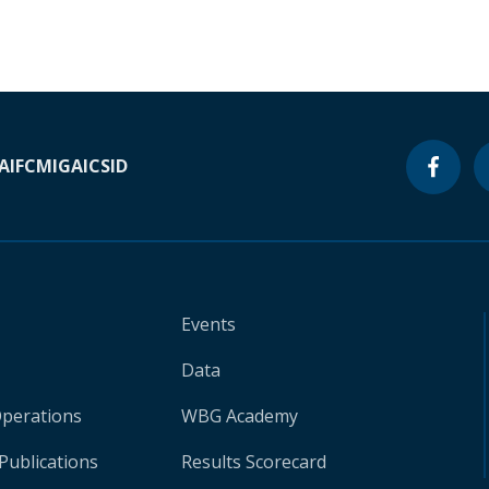
A
IFC
MIGA
ICSID
Events
Data
Operations
WBG Academy
Publications
Results Scorecard