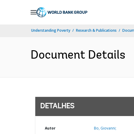
Skip
to
Main
Understanding Poverty
Research & Publications
Docume
Navigation
Document Details
DETALHES
Autor
Bo, Giovanni;