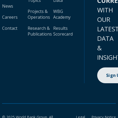
CURR
Topics
Data
News
WITH
Projects &
WBG
Careers
Operations
Academy
OUR
LATES
Contact
Research &
Results
Publications
Scorecard
DATA
&
INSIGH
Sign
© 2025 World Bank Group. All
Legal
Privacy Notice