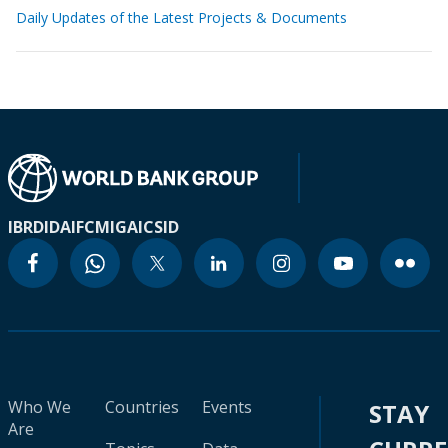
Daily Updates of the Latest Projects & Documents
IBRD
IDA
IFC
MIGA
ICSID
Who We
Countries
Events
STAY
Are