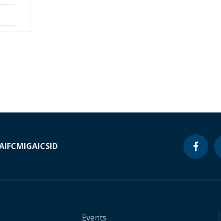
A
IFC
MIGA
ICSID
Events