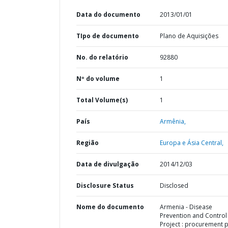
Data do documento
2013/01/01
TIpo de documento
Plano de Aquisições
No. do relatório
92880
Nº do volume
1
Total Volume(s)
1
País
Armênia,
Região
Europa e Ásia Central,
Data de divulgação
2014/12/03
Disclosure Status
Disclosed
Nome do documento
Armenia - Disease
Prevention and Control
Project : procurement 