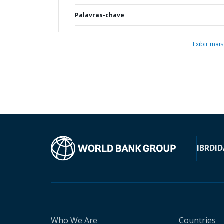
Palavras-chave
Exibir mais
IBRD
ID
Who We Are
Countries