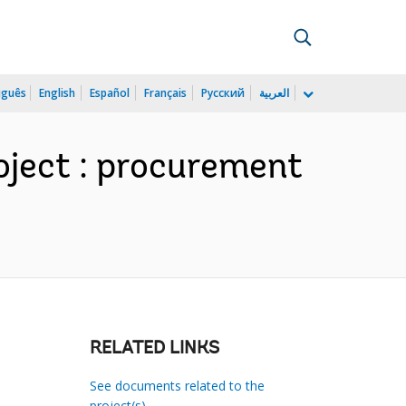
uguês
English
Español
Français
Русский
العربية
oject : procurement
RELATED LINKS
See documents related to the
project(s)