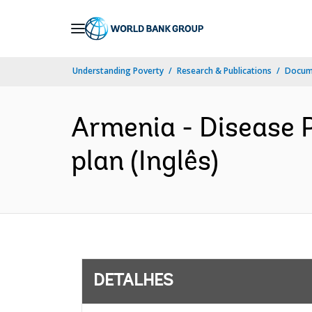
Skip
to
Main
Understanding Poverty
Research & Publications
Docume
Navigation
Armenia - Disease P
plan (Inglês)
DETALHES