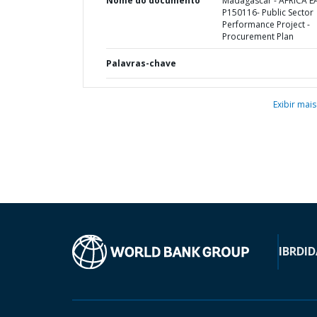
Nome do documento
Madagascar - AFRICA E
P150116- Public Sector
Performance Project -
Procurement Plan
Palavras-chave
Exibir mais
IBRD
ID