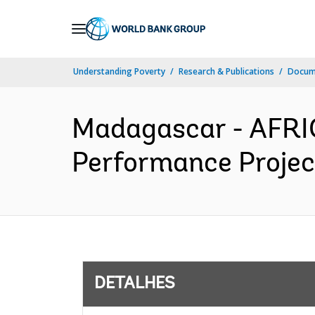
Skip
to
Main
Understanding Poverty
Research & Publications
Docume
Navigation
Madagascar - AFRIC
Performance Project
DETALHES