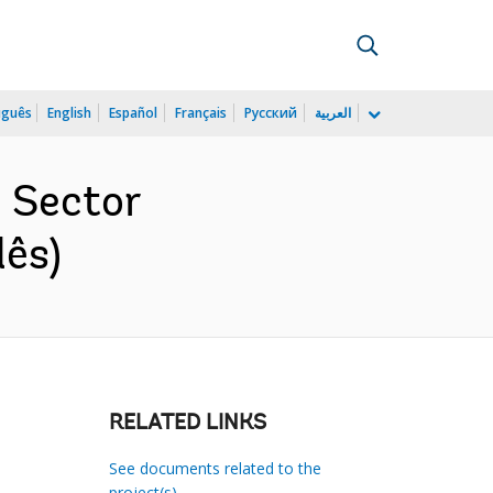
uguês
English
Español
Français
Русский
العربية
 Sector
lês)
RELATED LINKS
See documents related to the
project(s)