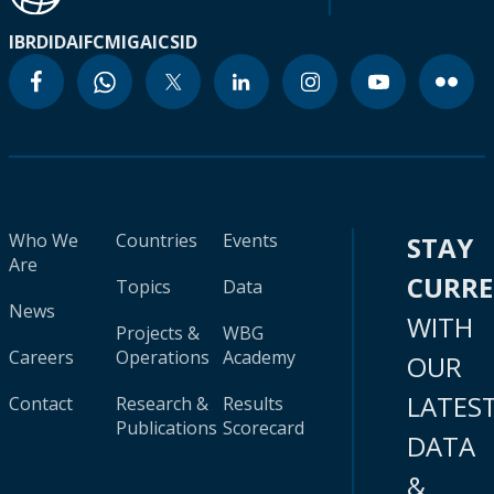
IBRD
IDA
IFC
MIGA
ICSID
Who We
Countries
Events
STAY
Are
CURR
Topics
Data
News
WITH
Projects &
WBG
Careers
Operations
Academy
OUR
LATES
Contact
Research &
Results
Publications
Scorecard
DATA
&