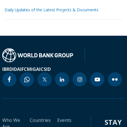
Daily Updates of the Latest Projects & Documents
IBRD
IDA
IFC
MIGA
ICSID
Who We
Countries
Events
STAY
Are