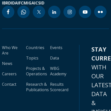
IBRD
IDA
IFC
MIGA
ICSID
Who We
Countries
Events
STAY
Are
CURR
Topics
Data
News
WITH
Projects &
WBG
Careers
Operations
Academy
OUR
LATES
Contact
Research &
Results
Publications
Scorecard
DATA
&