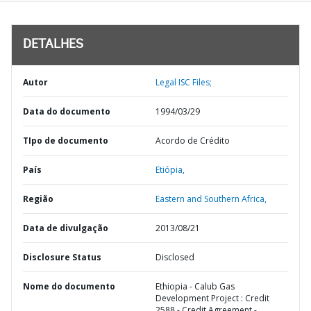
DETALHES
Autor
Legal ISC Files;
Data do documento
1994/03/29
TIpo de documento
Acordo de Crédito
País
Etiópia,
Região
Eastern and Southern Africa,
Data de divulgação
2013/08/21
Disclosure Status
Disclosed
Nome do documento
Ethiopia - Calub Gas
Development Project : Credit
2588 - Credit Agreement -