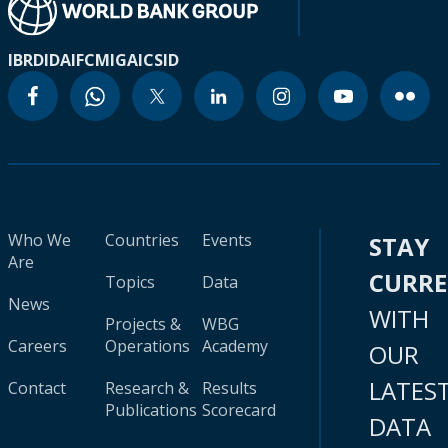
IBRD
IDA
IFC
MIGA
ICSID
Who We
Countries
Events
STAY
Are
CURR
Topics
Data
News
WITH
Projects &
WBG
Careers
Operations
Academy
OUR
LATES
Contact
Research &
Results
Publications
Scorecard
DATA