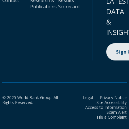
LATES
Contact
Research &
Results
Publications
Scorecard
DATA
&
INSIGH
Sign
© 2025 World Bank Group. All
Legal
Privacy Notice
Rights Reserved.
Site Accessibility
Access to Information
Scam Alert
File a Complaint