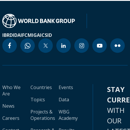
IBRD
IDA
IFC
MIGA
ICSID
Who We
Countries
Events
STAY
Are
CURR
Topics
Data
News
WITH
Projects &
WBG
Careers
Operations
Academy
OUR