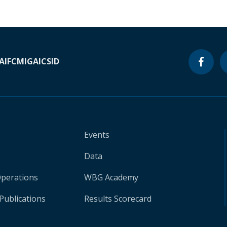
A
IFC
MIGA
ICSID
Events
Data
Operations
WBG Academy
Publications
Results Scorecard