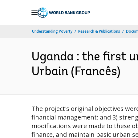
Skip
to
Main
Understanding Poverty
Research & Publications
Docume
Navigation
Uganda : the first u
Urbain (Francês)
The project's original objectives wer
financial management; and 3) strengt
modifications were made to these obje
finance, and maintain basic urban serv