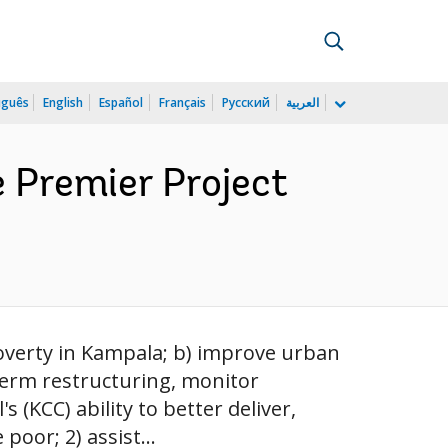
uguês
English
Español
Français
Русский
العربية
e Premier Project
 poverty in Kampala; b) improve urban
-term restructuring, monitor
 (KCC) ability to better deliver,
poor; 2) assist...