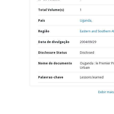
Total Volume(s)
1
País
Uganda,
Região
Eastern and Southern Af
Data de divulgação
2004/09/29
Disclosure Status
Disclosed
Nome do documento
Ouganda : le Premier Pr
Urbain
Palavras-chave
Lessons learned
Exibir mais