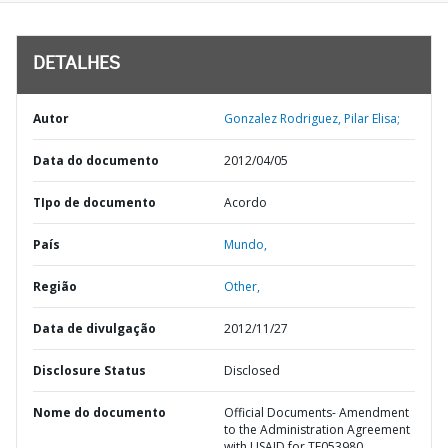
DETALHES
Autor
Gonzalez Rodriguez, Pilar Elisa;
Data do documento
2012/04/05
TIpo de documento
Acordo
País
Mundo,
Região
Other,
Data de divulgação
2012/11/27
Disclosure Status
Disclosed
Nome do documento
Official Documents- Amendment
to the Administration Agreement
with USAID for TF053980