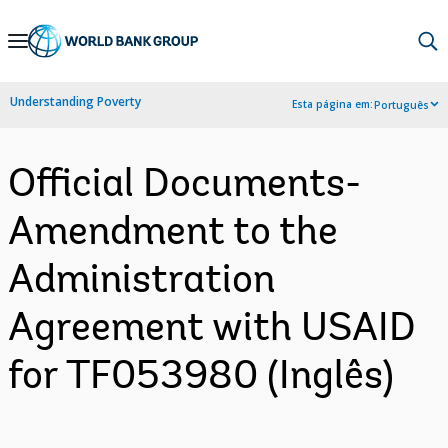
Skip
to
Main
Understanding Poverty
Esta página em:
Português
Navigation
Official Documents-
Amendment to the
Administration
Agreement with USAID
for TF053980 (Inglês)