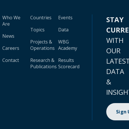
Who We
Countries
Events
STAY
Are
CURR
Topics
Data
News
WITH
Projects &
WBG
Careers
Operations
Academy
OUR
LATES
Contact
Research &
Results
Publications
Scorecard
DATA
&
INSIGH
Sign