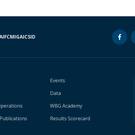
A
IFC
MIGA
ICSID
Events
Data
Operations
WBG Academy
Publications
Results Scorecard