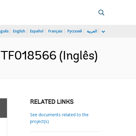
uguês
English
Español
Français
Русский
العربية
 TF018566 (Inglês)
RELATED LINKS
See documents related to the
project(s)