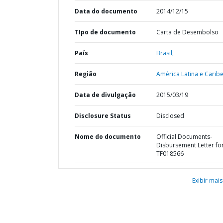
Data do documento
2014/12/15
TIpo de documento
Carta de Desembolso
País
Brasil,
Região
América Latina e Caribe
Data de divulgação
2015/03/19
Disclosure Status
Disclosed
Nome do documento
Official Documents-
Disbursement Letter fo
TF018566
Exibir mais