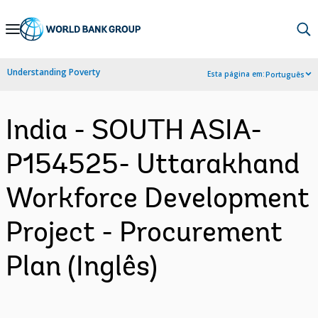
Skip
to
Main
Understanding Poverty
Esta página em:
Português
Navigation
India - SOUTH ASIA-
P154525- Uttarakhand
Workforce Development
Project - Procurement
Plan (Inglês)