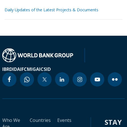
Daily Updates of the Latest Projects & Documents
IBRD
IDA
IFC
MIGA
ICSID
Who We
Countries
Events
STAY
Are