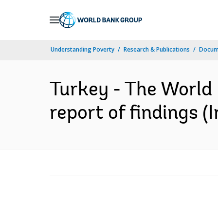
Skip
to
Main
Understanding Poverty
Research & Publications
Docume
Navigation
Turkey - The World 
report of findings (I