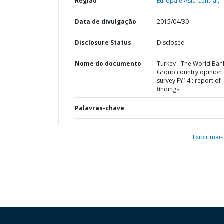
Região
Europa e Ásia Central,
Data de divulgação
2015/04/30
Disclosure Status
Disclosed
Nome do documento
Turkey - The World Ban
Group country opinion
survey FY14 : report of
findings
Palavras-chave
Exibir mais