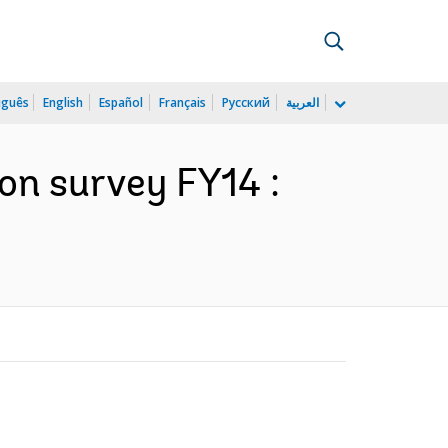
uguês
English
Español
Français
Русский
العربية
on survey FY14 :