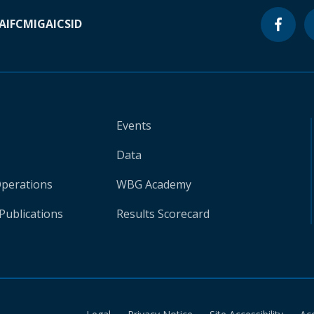
A
IFC
MIGA
ICSID
Events
Data
Operations
WBG Academy
Publications
Results Scorecard