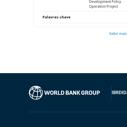
Development Policy
Operation Project
Palavras-chave
Exibir mais
IBRD
ID