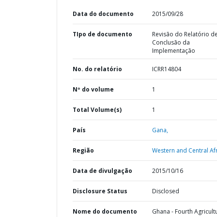
Data do documento
2015/09/28
TIpo de documento
Revisão do Relatório d
Conclusão da
Implementação
No. do relatório
ICRR14804
Nº do volume
1
Total Volume(s)
1
País
Gana,
Região
Western and Central Afr
Data de divulgação
2015/10/16
Disclosure Status
Disclosed
Nome do documento
Ghana - Fourth Agricult