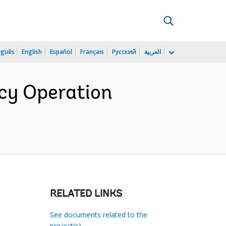
uguês
English
Español
Français
Русский
العربية
icy Operation
RELATED LINKS
See documents related to the
project(s)