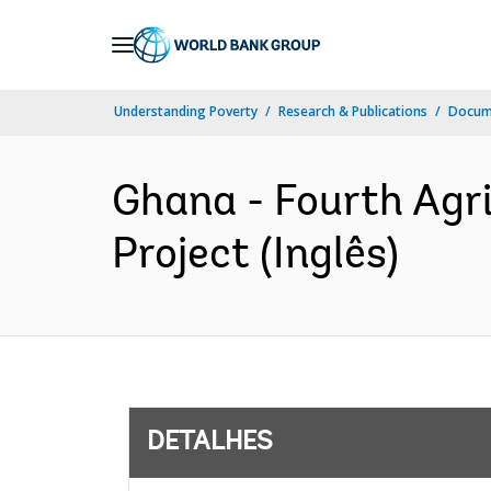
Skip
to
Main
Understanding Poverty
Research & Publications
Docume
Navigation
Ghana - Fourth Agr
Project (Inglês)
DETALHES