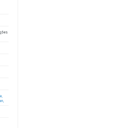
ções
a,
an,