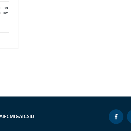
ation
indow
-
A
IFC
MIGA
ICSID