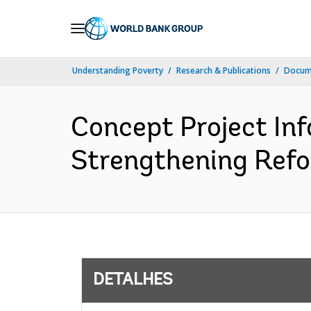
Skip
to
Main
Understanding Poverty
Research & Publications
Docume
Navigation
Concept Project In
Strengthening Refo
DETALHES