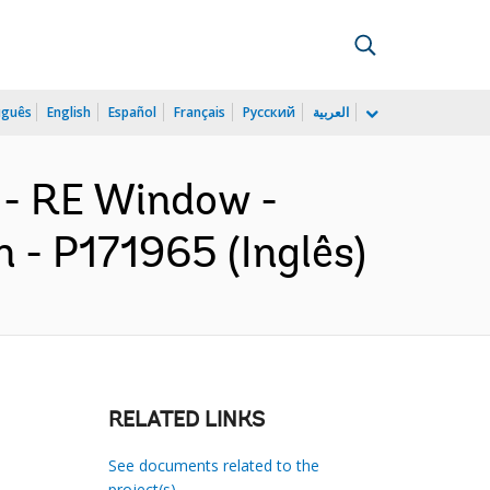
uguês
English
Español
Français
Русский
العربية
 - RE Window -
- P171965 (Inglês)
RELATED LINKS
See documents related to the
project(s)