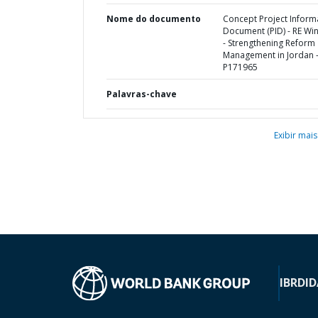
Nome do documento
Concept Project Inform
Document (PID) - RE W
- Strengthening Reform
Management in Jordan 
P171965
Palavras-chave
Exibir mais
IBRD
ID