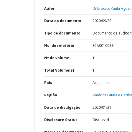
Autor
Di Crocco, Paula Agosti
Data do documento
2020/09/22
TIpo de documento
Documento de auditori
No. do relatório
SCA0016088
Nº do volume
1
Total Volume(s)
1
País
Argentina,
Região
América Latina e Caribe
Data de divulgação
2020/01/31
Disclosure Status
Disclosed