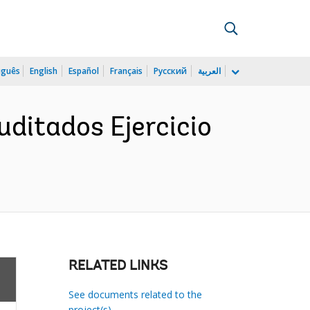
uguês
English
Español
Français
Русский
العربية
ditados Ejercicio
RELATED LINKS
See documents related to the
project(s)