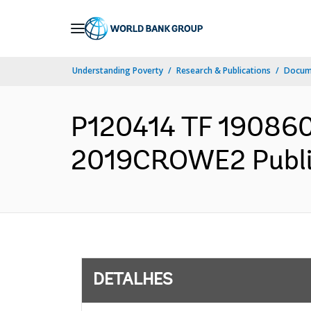
Skip
to
Main
Understanding Poverty
Research & Publications
Docume
Navigation
P120414 TF 190860A
2019CROWE2 Publico
DETALHES