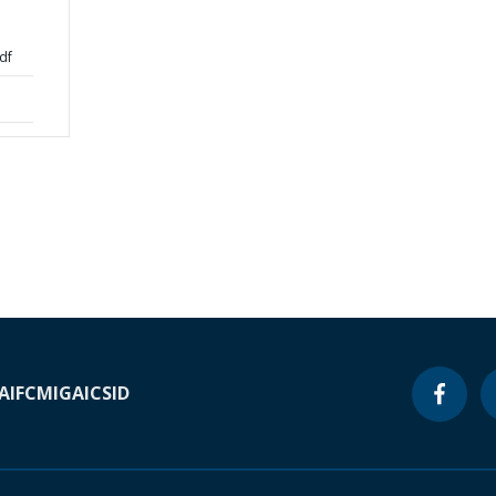
df
A
IFC
MIGA
ICSID