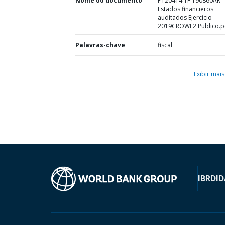
Nome do documento
P120414 TF 190860AR
Estados financieros
auditados Ejercicio
2019CROWE2 Publico.p
Palavras-chave
fiscal
Exibir mais
IBRD
ID