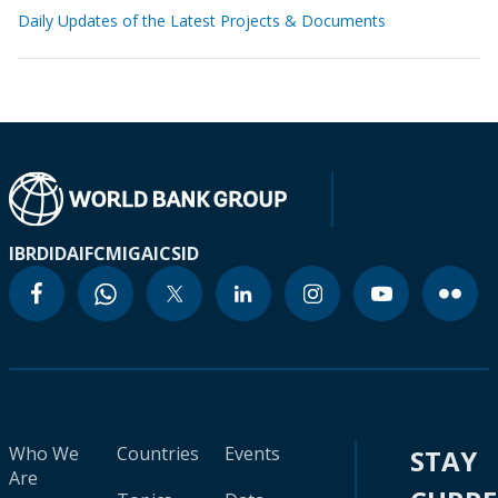
Daily Updates of the Latest Projects & Documents
IBRD
IDA
IFC
MIGA
ICSID
Who We
Countries
Events
STAY
Are