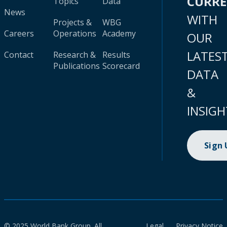
CURR
Topics
Data
News
WITH
Projects &
WBG
Careers
Operations
Academy
OUR
LATES
Contact
Research &
Results
Publications
Scorecard
DATA
&
INSIGH
Sign
© 2025 World Bank Group. All
Legal
Privacy Notice