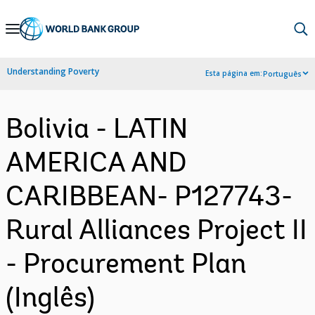
Skip
to
Main
Understanding Poverty
Esta página em:
Português
Navigation
Bolivia - LATIN
AMERICA AND
CARIBBEAN- P127743-
Rural Alliances Project II
- Procurement Plan
(Inglês)