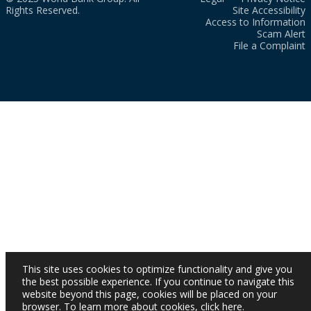
Rights Reserved.
Site Accessibility
Access to Information
Scam Alert
File a Complaint
This site uses cookies to optimize functionality and give you
the best possible experience. If you continue to navigate this
website beyond this page, cookies will be placed on your
browser. To learn more about cookies,
click here
.