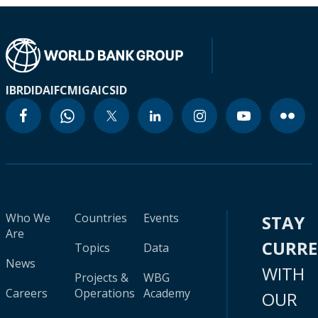
IBRD
IDA
IFC
MIGA
ICSID
Who We
Countries
Events
STAY
Are
CURR
Topics
Data
News
WITH
Projects &
WBG
Careers
Operations
Academy
OUR