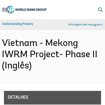
Skip
to
Main
Understanding Poverty
Esta página em:
Português
Navigation
Vietnam - Mekong
IWRM Project- Phase II
(Inglês)
DETALHES