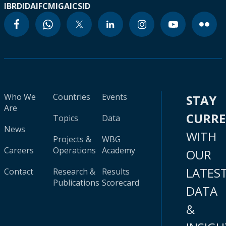
IBRD
IDA
IFC
MIGA
ICSID
Who We
Countries
Events
STAY
Are
CURR
Topics
Data
News
WITH
Projects &
WBG
Careers
Operations
Academy
OUR
LATES
Contact
Research &
Results
Publications
Scorecard
DATA
&