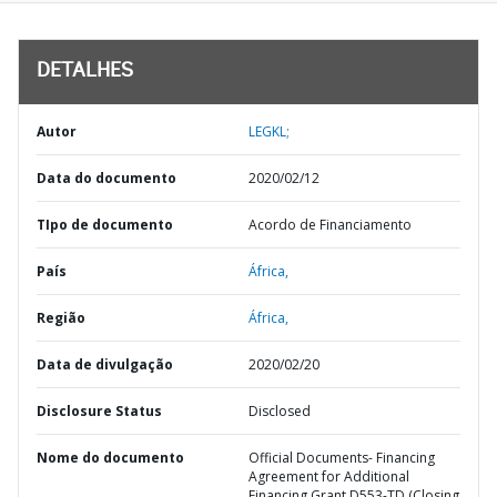
DETALHES
Autor
LEGKL;
Data do documento
2020/02/12
TIpo de documento
Acordo de Financiamento
País
África,
Região
África,
Data de divulgação
2020/02/20
Disclosure Status
Disclosed
Nome do documento
Official Documents- Financing
Agreement for Additional
Financing Grant D553-TD (Closing