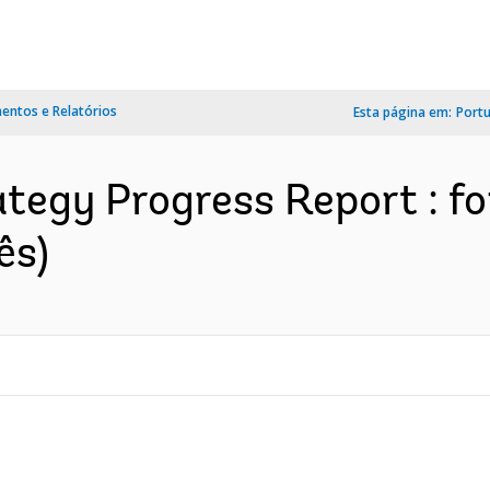
ntos e Relatórios
Esta página em:
Port
ategy Progress Report : fo
ês)