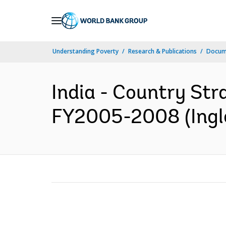
Skip
to
Main
Understanding Poverty
Research & Publications
Docume
Navigation
India - Country Str
FY2005-2008 (Ingl