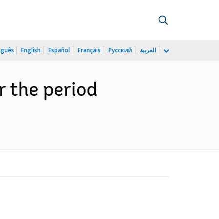
uguês
English
Español
Français
Русский
العربية
r the period