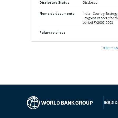
Disclosure Status
Disclosed
Nome do documento
India - Country Strategy
Progress Report : for t
period FY2005-2008
Palavras-chave
Exibir mais
IBRD
ID