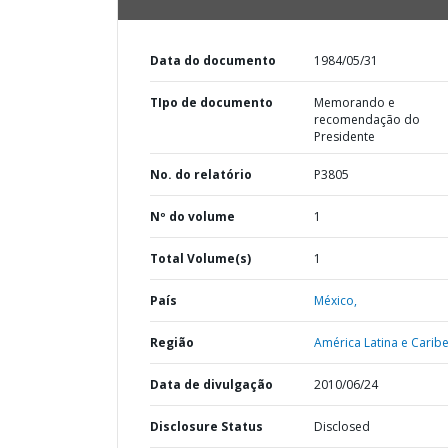
Data do documento
1984/05/31
TIpo de documento
Memorando e
recomendação do
Presidente
No. do relatório
P3805
Nº do volume
1
Total Volume(s)
1
País
México,
Região
América Latina e Caribe
Data de divulgação
2010/06/24
Disclosure Status
Disclosed