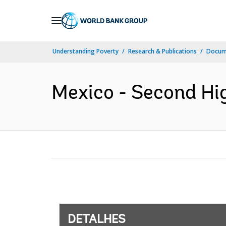
Skip
to
Main
Understanding Poverty
Research & Publications
Docume
Navigation
Mexico - Second Hig
DETALHES