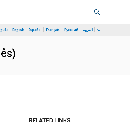
uguês
English
Español
Français
Русский
العربية
ês)
RELATED LINKS