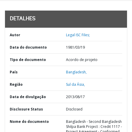
DETALHES
Autor
Legal ISC Files;
Data do documento
1981/03/19
TIpo de documento
Acordo de projeto
País
Bangladesh,
Região
Sul da Ásia,
Data de divulgação
2013/08/17
Disclosure Status
Disclosed
Nome do documento
Bangladesh - Second Bangladesh
Shilpa Bank Project : Credit 1117 -
Project Agreement - Conformed