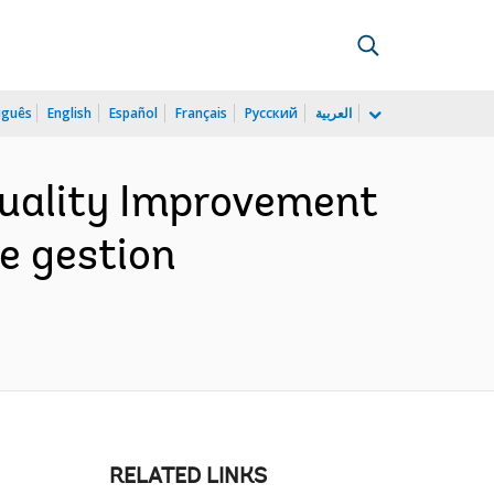
uguês
English
Español
Français
Русский
العربية
Quality Improvement
e gestion
RELATED LINKS