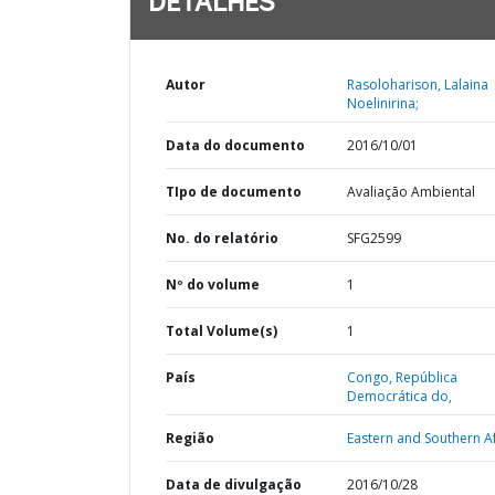
DETALHES
Autor
Rasoloharison, Lalaina
Noelinirina;
Data do documento
2016/10/01
TIpo de documento
Avaliação Ambiental
No. do relatório
SFG2599
Nº do volume
1
Total Volume(s)
1
País
Congo,
República
Democrática do,
Região
Eastern and Southern Af
Data de divulgação
2016/10/28