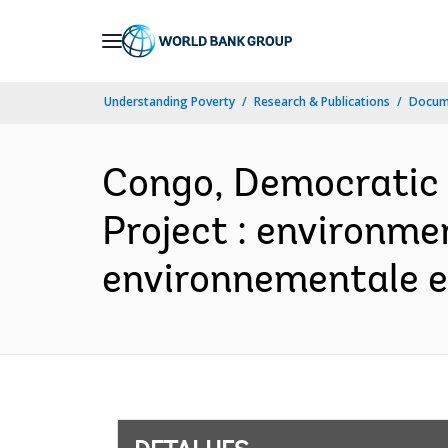
Skip
to
Main
Understanding Poverty
Research & Publications
Docume
Navigation
Congo, Democratic 
Project : environme
environnementale et