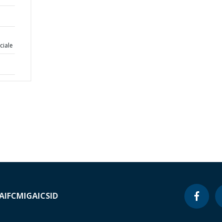
ciale
A
IFC
MIGA
ICSID