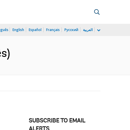
uguês
English
Español
Français
Русский
العربية
ês)
SUBSCRIBE TO EMAIL
ALERTS