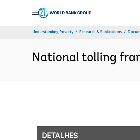
Skip
to
Main
Understanding Poverty
Research & Publications
Docume
Navigation
National tolling fra
DETALHES