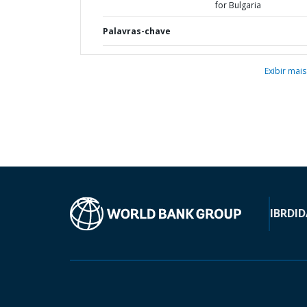
for Bulgaria
Palavras-chave
Exibir mais
IBRD
ID