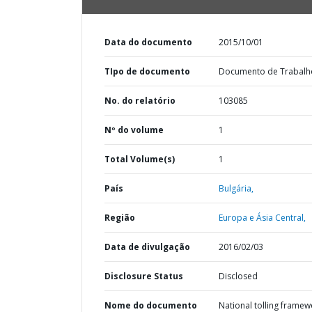
Data do documento
2015/10/01
TIpo de documento
Documento de Trabalh
No. do relatório
103085
Nº do volume
1
Total Volume(s)
1
País
Bulgária,
Região
Europa e Ásia Central,
Data de divulgação
2016/02/03
Disclosure Status
Disclosed
Nome do documento
National tolling framew