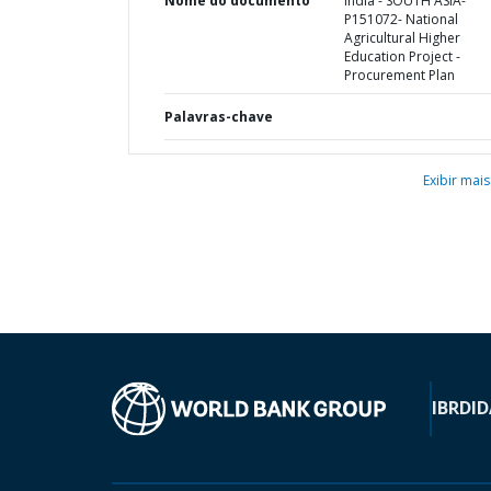
Nome do documento
India - SOUTH ASIA-
P151072- National
Agricultural Higher
Education Project -
Procurement Plan
Palavras-chave
Exibir mais
IBRD
ID