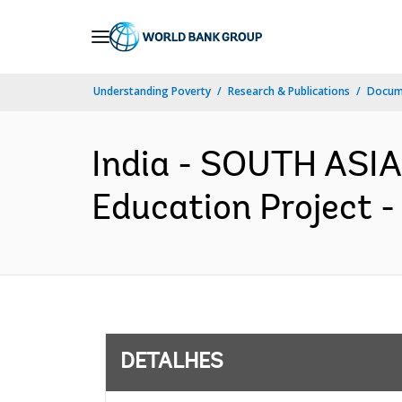
Skip
to
Main
Understanding Poverty
Research & Publications
Docume
Navigation
India - SOUTH ASIA
Education Project -
DETALHES