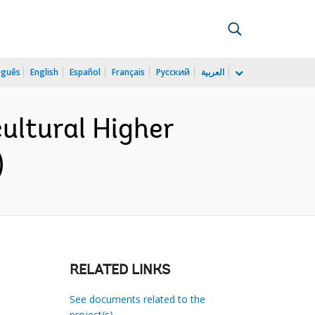
uguês
English
Español
Français
Русский
العربية
ultural Higher
)
RELATED LINKS
See documents related to the
project(s)