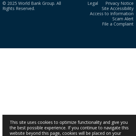
© 2025 World Bank Group. All
Legal
Privacy Notice
Rights Reserved.
Site Accessibility
Access to Information
Scam Alert
File a Complaint
This site uses cookies to optimize functionality and give you
the best possible experience. If you continue to navigate this
website beyond this page, cookies will be placed on your