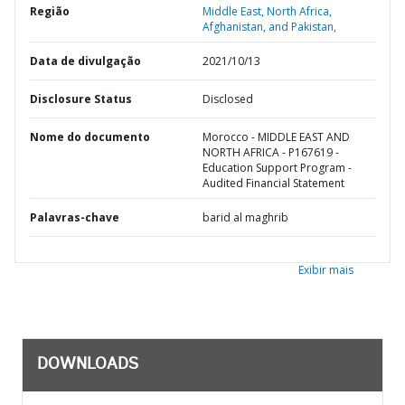
Região
Middle East, North Africa,
Afghanistan, and Pakistan,
Data de divulgação
2021/10/13
Disclosure Status
Disclosed
Nome do documento
Morocco - MIDDLE EAST AND
NORTH AFRICA - P167619 -
Education Support Program -
Audited Financial Statement
Palavras-chave
barid al maghrib
Exibir mais
DOWNLOADS