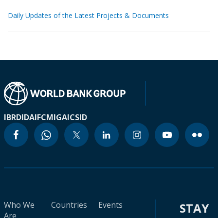
Daily Updates of the Latest Projects & Documents
IBRD
IDA
IFC
MIGA
ICSID
Who We
Countries
Events
STAY
Are