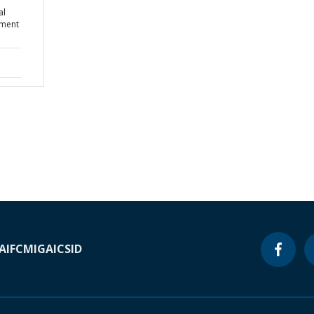
al
ement
A
IFC
MIGA
ICSID