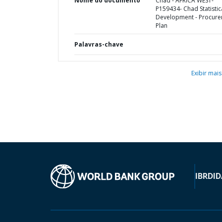
Nome do documento
Chad - AFRICA WEST-
P159434- Chad Statistic
Development - Procur
Plan
Palavras-chave
Exibir mais
IBRD
ID