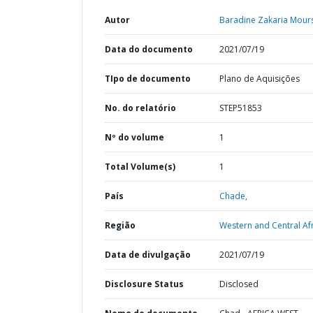
Autor
Baradine Zakaria Mours
Data do documento
2021/07/19
TIpo de documento
Plano de Aquisições
No. do relatório
STEP51853
Nº do volume
1
Total Volume(s)
1
País
Chade,
Região
Western and Central Afr
Data de divulgação
2021/07/19
Disclosure Status
Disclosed