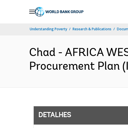
Skip
to
Main
Understanding Poverty
Research & Publications
Docume
Navigation
Chad - AFRICA WES
Procurement Plan (I
DETALHES