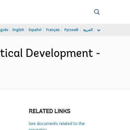
uguês
English
Español
Français
Русский
العربية
ical Development -
RELATED LINKS
See documents related to the
project(s)