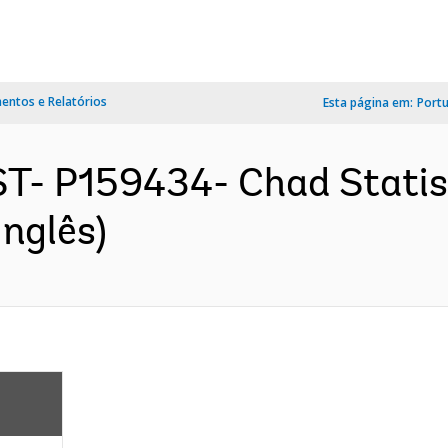
ntos e Relatórios
Esta página em:
Port
T- P159434- Chad Statist
nglês)