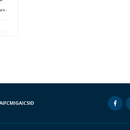
4-
are -
A
IFC
MIGA
ICSID