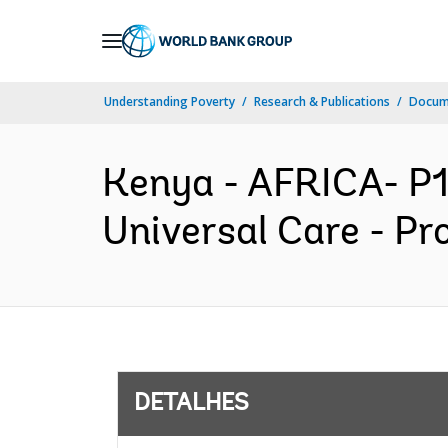
Skip
to
Main
Understanding Poverty
Research & Publications
Docume
Navigation
Kenya - AFRICA- P1
Universal Care - Pr
DETALHES