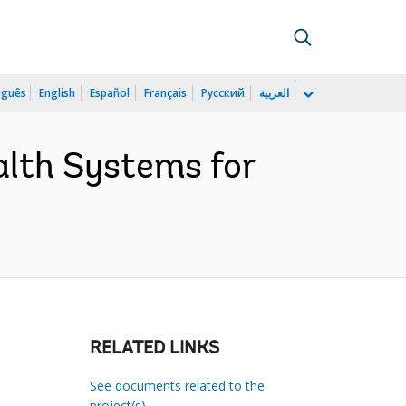
uguês
English
Español
Français
Русский
العربية
lth Systems for
RELATED LINKS
See documents related to the
project(s)