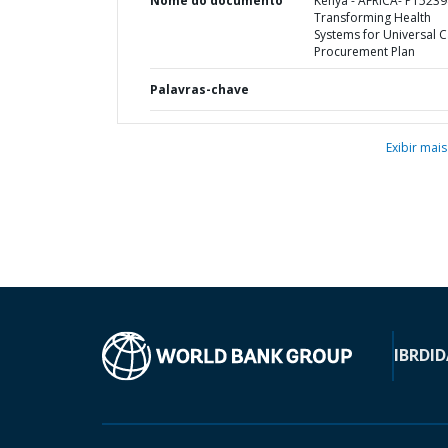
Nome do documento
Kenya - AFRICA- P15239
Transforming Health
Systems for Universal C
Procurement Plan
Palavras-chave
Exibir mais
IBRD
ID