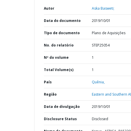
Autor
Aska Basweti;
Data do documento
2019/10/01
TIpo de documento
Plano de Aquisições
No. do relatório
STEP25054
Nº do volume
1
Total Volume(s)
1
País
Quênia,
Região
Eastern and Southern Af
Data de divulgação
2019/10/01
Disclosure Status
Disclosed