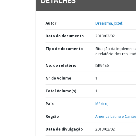
DETALHES
Autor
Draaisma, Jozef;
Data do documento
2013/02/02
TIpo de documento
Situação da implement
e relatório dos resulta
No. do relatório
ISR9486
Nº do volume
1
Total Volume(s)
1
País
México,
Região
América Latina e Caribe
Data de divulgação
2013/02/02