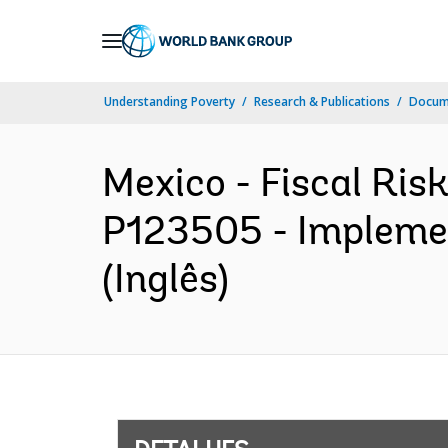
Skip
to
Main
Understanding Poverty
Research & Publications
Docume
Navigation
Mexico - Fiscal Ri
P123505 - Implemen
(Inglês)