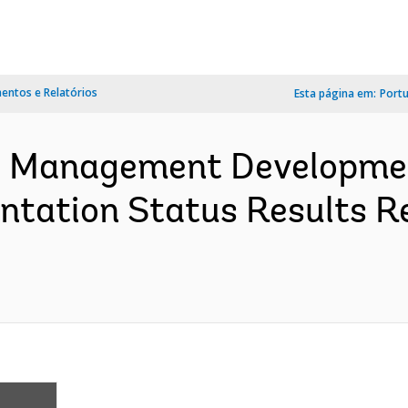
ntos e Relatórios
Esta página em:
Port
sk Management Developmen
tation Status Results R