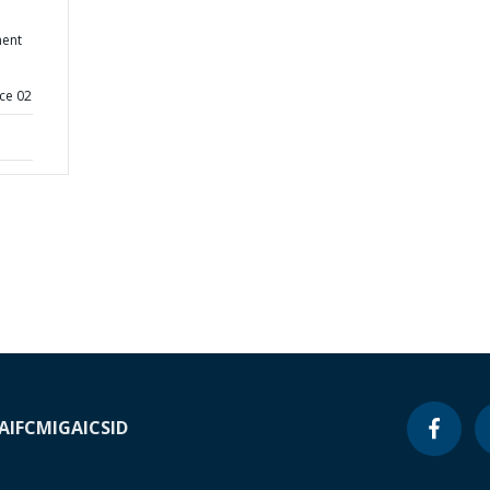
ent
ce 02
A
IFC
MIGA
ICSID