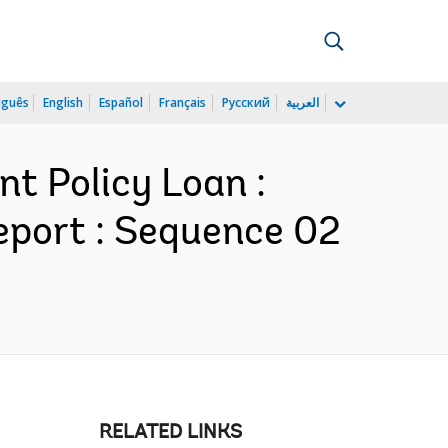
uguês
English
Español
Français
Русский
العربية
t Policy Loan :
eport : Sequence 02
RELATED LINKS