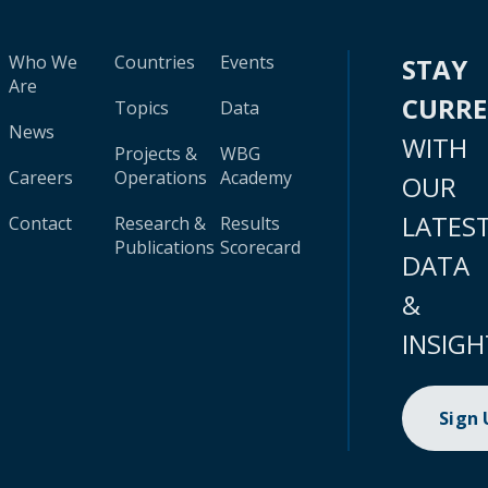
Who We
Countries
Events
STAY
Are
CURR
Topics
Data
News
WITH
Projects &
WBG
Careers
Operations
Academy
OUR
LATES
Contact
Research &
Results
Publications
Scorecard
DATA
&
INSIGH
Sign