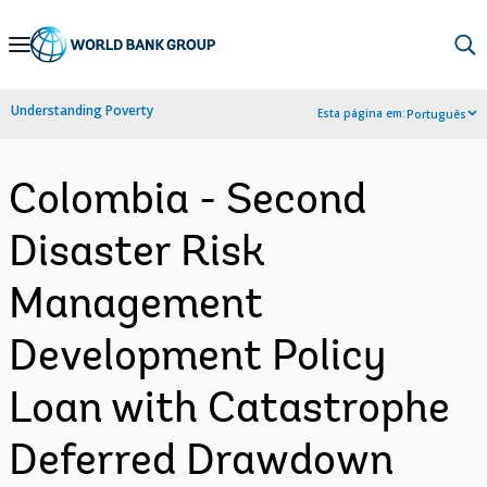
Skip
to
Main
Understanding Poverty
Esta página em:
Português
Navigation
Colombia - Second
Disaster Risk
Management
Development Policy
Loan with Catastrophe
Deferred Drawdown