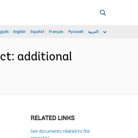
uguês
English
Español
Français
Русский
العربية
ct: additional
RELATED LINKS
See documents related to the
project(s)