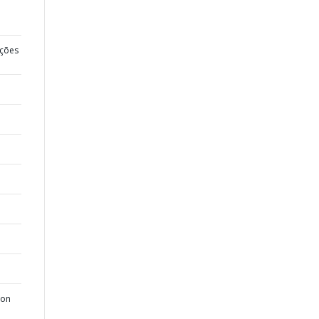
ções
ion