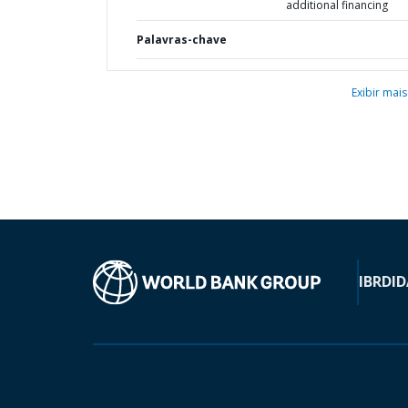
additional financing
Palavras-chave
Exibir mais
IBRD
ID