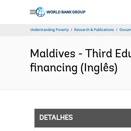
Skip
to
Main
Understanding Poverty
Research & Publications
Docume
Navigation
Maldives - Third Ed
financing (Inglês)
DETALHES